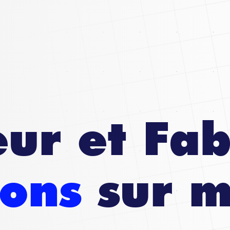
ur et Fab
ions
sur m