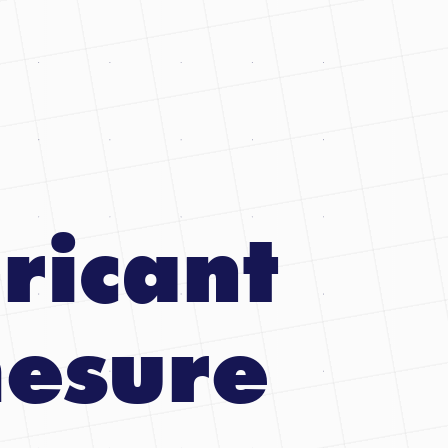
ricant
esure