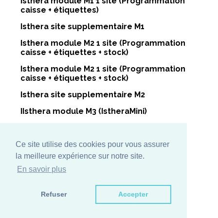
Isthera module M1 1 site (Programmation
caisse + étiquettes)
Isthera site supplementaire M1
Isthera module M2 1 site (Programmation
caisse + étiquettes + stock)
Isthera module M2 1 site (Programmation
caisse + étiquettes + stock)
Isthera site supplementaire M2
IIsthera module M3 (IstheraMini)
Maintenance annuelle M1
Maintenance annuelle M2 I
Ce site utilise des cookies pour vous assurer
la meilleure expérience sur notre site.
En savoir plus
Consultez la fiche
Refuser
Accepter
technique.